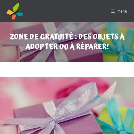
Skip
to
Menu
content
ZONE DE GRATUITÉ : DES OBJETS À
ADOPTER OU À RÉPARER!