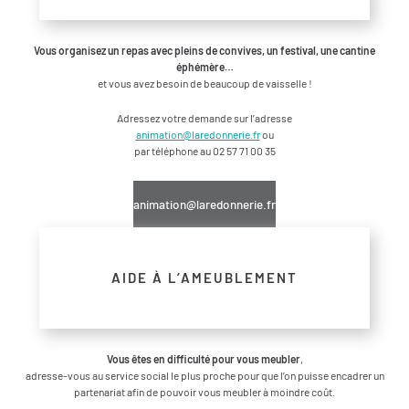
Vous organisez un repas avec pleins de convives, un festival, une cantine
éphémère…
et vous avez besoin de beaucoup de vaisselle !
Adressez votre demande sur l’adresse
animation@laredonnerie.fr
ou
par téléphone au 02 57 71 00 35
animation@laredonnerie.fr
AIDE À L’AMEUBLEMENT
Vous êtes en difficulté pour vous meubler
,
adresse-vous au service social le plus proche pour que l’on puisse encadrer un
partenariat afin de pouvoir vous meubler à moindre coût.