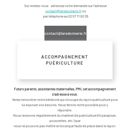
Sur rendez-vous : adressez votre demande sur l’adresse
contact@laredonnerie.fr
ou
par téléphone au 02 57 71 00 35
contact@laredonnerie.fr
ACCOMPAGNEMENT
PUÉRICULTURE
Futurs parents, assistantes maternelles, PMI, cet accompagnement
s’adresse à vous.
Venez rencontrer notre bénévole qui s’occupe du rayon puériculture pour
lui exposer vos besoins. Nous ferons notre possible pour y
répondre.
Nous recevons régulièrement du matériel de puériculture (lit parapluie,
poussettes, etc.) que
nous ne pouvons pas mettre en boutique faute de place dans le rayon.