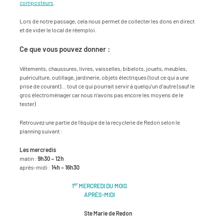
composteurs
.
Lors de notre passage, cela nous permet de collecter les dons en direct
et de vider le local de réemploi.
Ce que vous pouvez donner :
Vêtements, chaussures, livres, vaisselles, bibelots, jouets, meubles,
puériculture, outillage, jardinerie, objets électriques (tout ce qui a une
prise de courant)… tout ce qui pourrait servir à quelqu’un d’autre (sauf le
gros électroménager car nous n’avons pas encore les moyens de le
tester)
Retrouvez une partie de l’équipe de la recyclerie de Redon selon le
planning suivant :
Les mercredis
matin :
9h30 – 12h
après-midi :
14h – 16h30
er
1
MERCREDI DU MOIS
APRÉS-MIDI
Ste Marie de Redon