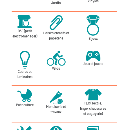
Vinyles
Jardin
D3E (petit
Loisirs créatifs et
électroménager)
papeterie
Bijoux
Jeux et jouets
Vélos
Cadres et
luminaires
TLC (Textile,
Puériculture
Menuiserie et
linge, chaussures
travaux
et bagagerie)