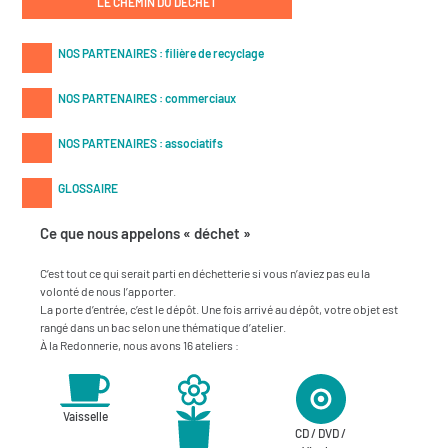
LE CHEMIN DU DÉCHET
NOS PARTENAIRES : filière de recyclage
NOS PARTENAIRES : commerciaux
NOS PARTENAIRES : associatifs
GLOSSAIRE
Ce que nous appelons « déchet »
C’est tout ce qui serait parti en déchetterie si vous n’aviez pas eu la
volonté de nous l’apporter.
La porte d’entrée, c’est le dépôt. Une fois arrivé au dépôt, votre objet est
rangé dans un bac selon une thématique d’atelier.
À la Redonnerie, nous avons 16 ateliers :
Vaisselle
CD / DVD /