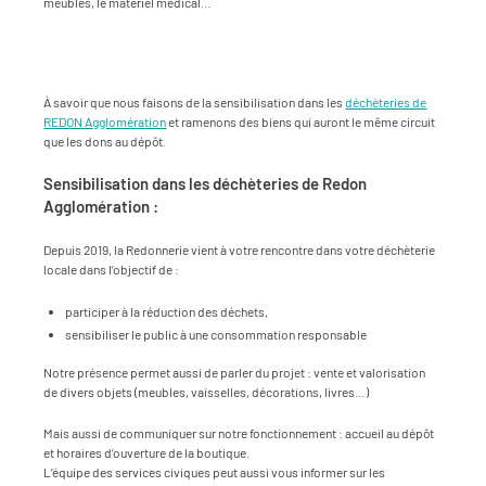
meubles, le matériel médical…
À savoir que nous faisons de la sensibilisation dans les
déchèteries de
REDON Agglomération
et ramenons des biens qui auront le même circuit
que les dons au dépôt.
Sensibilisation dans les déchèteries de Redon
Agglomération :
Depuis 2019, la Redonnerie vient à votre rencontre dans votre déchèterie
locale dans l’objectif de :
participer à la réduction des déchets,
sensibiliser le public à une consommation responsable
Notre présence permet aussi de parler du projet : vente et valorisation
de divers objets (meubles, vaisselles, décorations, livres…)
Mais aussi de communiquer sur notre fonctionnement : accueil au dépôt
et horaires d’ouverture de la boutique.
L’équipe des services civiques peut aussi vous informer sur les