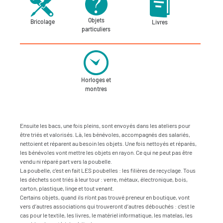
Objets
Bricolage
Livres
particuliers
Horloges et
montres
Ensuite les bacs, une fois pleins, sont envoyés dans les ateliers pour
être triés et valorisés. Là, les bénévoles, accompagnés des salariés,
nettoient et réparent au besoin les objets. Une fois nettoyés et réparés,
les bénévoles vont mettre les objets en rayon. Ce qui ne peut pas être
vendu ni réparé part vers la poubelle.
La poubelle, c’est en fait LES poubelles : les filières de recyclage. Tous
les déchets sont triés à leur tour : verre, métaux, électronique, bois,
carton, plastique, linge et tout venant.
Certains objets, quand ils n’ont pas trouvé preneur en boutique, vont
vers d’autres associations qui trouveront d’autres débouchés : c’est le
cas pour le textile, les livres, le matériel informatique, les matelas, les