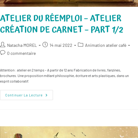
ATELIER DU RÉEMPLOI – ATELIER
CRÉATION DE CARNET – PART 1/2
Auteur/autrice
Publication
Post
Natacha MOREL
14 mai 2022
Animation atelier café
de
publiée :
category:
Commentaires
0 commentaire
la
de
publication :
la
Attention : atelier en 2 temps - A partir de 12 ans Fabrication de livres, fanzines,
publication :
brochures. Une proposition mêlant philosophie, écriture et arts plastiques, dans un
esprit collaboratif.
Atelier
Continuer La Lecture
Du
Réemploi
–
Atelier
Création
De
Carnet
–
Part