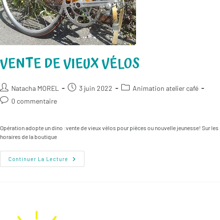
VENTE DE VIEUX VÉLOS
Auteur/autrice
Publication
Post
Natacha MOREL
3 juin 2022
Animation atelier café
de
publiée :
category:
Commentaires
0 commentaire
la
de
publication :
la
Opération adopte un dino :vente de vieux vélos pour pièces ou nouvelle jeunesse! Sur les
publication :
horaires de la boutique
Vente
Continuer La Lecture
De
Vieux
Vélos