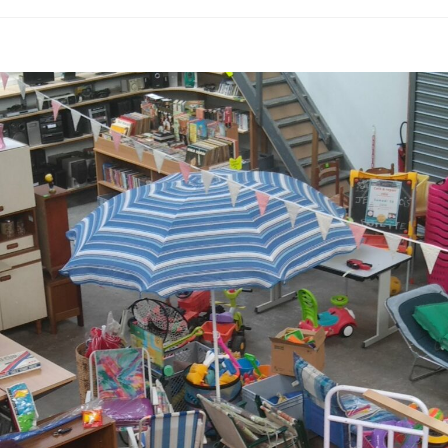
–
Mosaïque
–
Part
2/2