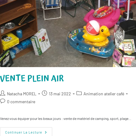
VENTE PLEIN AIR
Auteur/autrice
Publication
Post
Natacha MOREL
13 mai 2022
Animation atelier café
de
publiée :
category:
Commentaires
0 commentaire
la
de
publication :
la
Venez vous équiper pour les beaux jours : vente de matériel de camping, sport, plage...
publication :
Vente
Continuer La Lecture