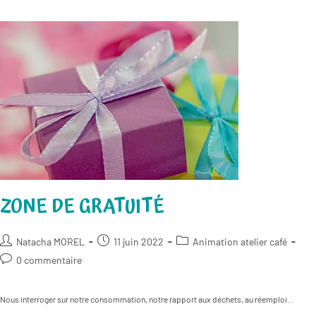
ZONE DE GRATUITÉ
Auteur/autrice
Publication
Post
Natacha MOREL
11 juin 2022
Animation atelier café
de
publiée :
category:
Commentaires
0 commentaire
la
de
publication :
la
Nous interroger sur notre consommation, notre rapport aux déchets, au réemploi...
publication :