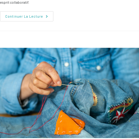
esprit collaboratif.
Atelier
Continuer La Lecture
Du
Réemploi
–
Atelier
Création
De
Carnet
–
Part
2/2