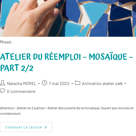
Mosaic
ATELIER DU RÉEMPLOI – MOSAÏQUE –
PART 2/2
Auteur/autrice
Publication
Post
Natacha MOREL
7 mai 2022
Animation atelier café
de
publiée :
category:
Commentaires
0 commentaire
la
de
publication :
la
Attention : Atelier en 2 parties ! Atelier découverte de la mosaïque. Ouvert aux novices et
publication :
connaisseurs.
Atelier
Continuer La Lecture
Du
Réemploi