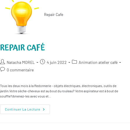
Repair Cafe
REPAIR CAFÉ
Auteur/autrice
Publication
Post
Natacha MOREL
4 juin 2022
Animation atelier café
de
publiée :
category:
Commentaires
0 commentaire
la
de
publication :
la
Tous les deux mois à la Redonnerie - objets électriques, électroniques, outils de
publication :
jardin.Votre sèche-cheveux est au bout du rouleau? Votre aspirateur est à bout de
souffle?Amenez-les avec vous et…
Repair
Continuer La Lecture
Café