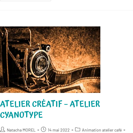
Plein
Air
ATELIER CRÉATIF – ATELIER
CYANOTYPE
Auteur/autrice
Publication
Post
Natacha MOREL
14 mai 2022
Animation atelier café