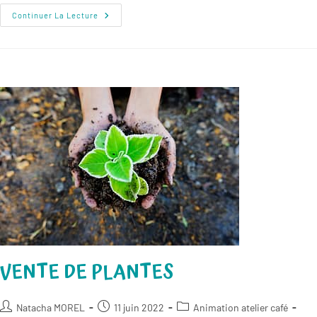
Zone
Continuer La Lecture
De
Gratuité
VENTE DE PLANTES
Auteur/autrice
Publication
Post
Natacha MOREL
11 juin 2022
Animation atelier café