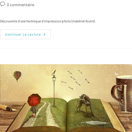
de
publiée :
category:
Commentaires
0 commentaire
la
de
publication :
la
Découverte d'une technique d'impression photo (matériel fourni)
publication :
Atelier
Continuer La Lecture
Créatif
–
Atelier
Cyanotype