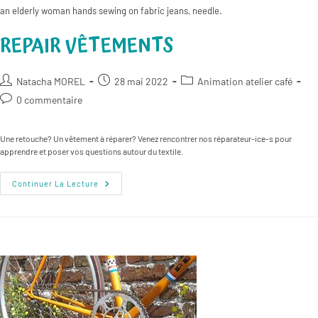
an elderly woman hands sewing on fabric jeans, needle.
REPAIR VÊTEMENTS
Auteur/autrice
Publication
Post
Natacha MOREL
28 mai 2022
Animation atelier café
de
publiée :
category:
Commentaires
0 commentaire
la
de
publication :
la
Une retouche? Un vêtement à réparer? Venez rencontrer nos réparateur-ice-s pour
publication :
apprendre et poser vos questions autour du textile.
Repair
Continuer La Lecture
Vêtements