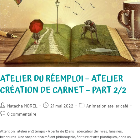
1/2
ATELIER DU RÉEMPLOI – ATELIER
CRÉATION DE CARNET – PART 2/2
Auteur/autrice
Publication
Post
Natacha MOREL
21 mai 2022
Animation atelier café
de
publiée :
category:
Commentaires
0 commentaire
la
de
publication :
la
Attention : atelier en 2 temps - A partir de 12 ans Fabrication de livres, fanzines,
publication :
brochures. Une proposition mêlant philosophie, écriture et arts plastiques, dans un