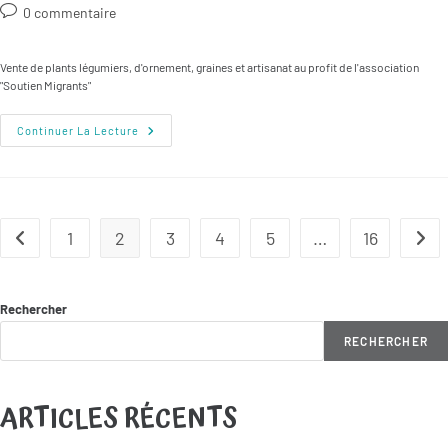
de
publiée :
category:
Commentaires
0 commentaire
la
de
publication :
la
Vente de plants légumiers, d'ornement, graines et artisanat au profit de l'association
publication :
"Soutien Migrants"
Vente
Continuer La Lecture
De
Plantes
1
2
3
4
5
…
16
Go to the previous page
Aller
Rechercher
RECHERCHER
ARTICLES RÉCENTS