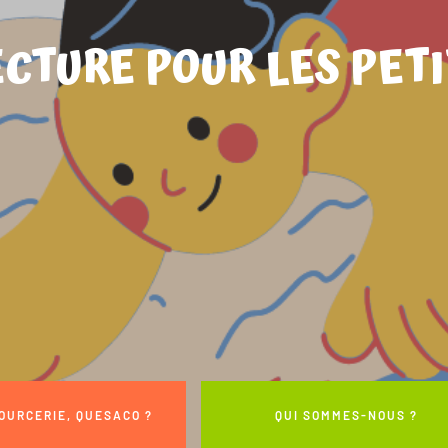
ECTURE POUR LES PETI
OURCERIE, QUESACO ?
QUI SOMMES-NOUS ?